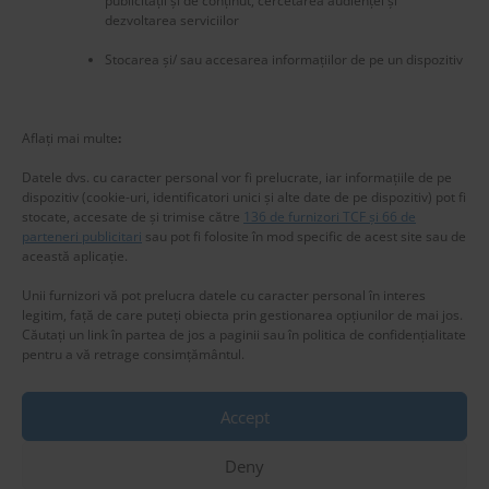
publicității și de conținut, cercetarea audienței și
dezvoltarea serviciilor
Stocarea și/ sau accesarea informațiilor de pe un dispozitiv
New title
225510
Aflați mai multe
:
Datele dvs. cu caracter personal vor fi prelucrate, iar informațiile de pe
dispozitiv (cookie-uri, identificatori unici și alte date de pe dispozitiv) pot fi
stocate, accesate de și trimise către
136 de furnizori TCF și 66 de
parteneri publicitari
sau pot fi folosite în mod specific de acest site sau de
această aplicație.
Unii furnizori vă pot prelucra datele cu caracter personal în interes
legitim, față de care puteți obiecta prin gestionarea opțiunilor de mai jos.
Căutați un link în partea de jos a paginii sau în politica de confidențialitate
pentru a vă retrage consimțământul.
Accept
Privacy & Cookies: This site uses cookies. By continuing to use this
website, you agree to their use.
Deny
To find out more, including how to control cookies, see here:
Cookie
Copyright © 2025 www.RomaniaSweetRomania.com