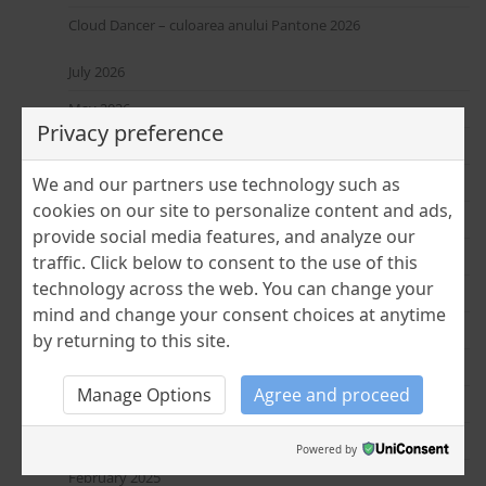
Cloud Dancer – culoarea anului Pantone 2026
July 2026
May 2026
Privacy preference
April 2026
We and our partners use technology such as
January 2026
cookies on our site to personalize content and ads,
December 2025
provide social media features, and analyze our
October 2025
traffic. Click below to consent to the use of this
technology across the web. You can change your
September 2025
mind and change your consent choices at anytime
August 2025
by returning to this site.
June 2025
Manage Options
Agree and proceed
April 2025
March 2025
Powered by
February 2025