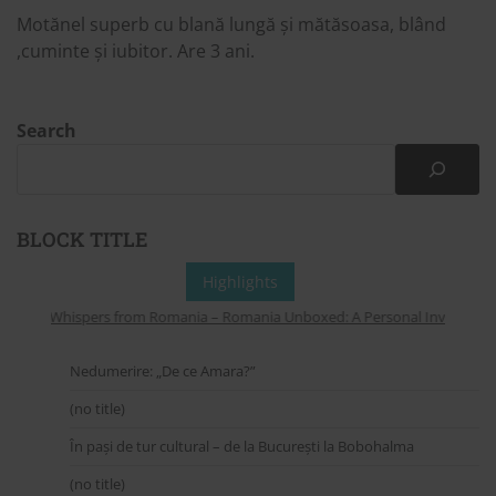
Motănel superb cu blană lungă și mătăsoasa, blând
,cuminte și iubitor. Are 3 ani.
Search
BLOCK TITLE
Highlights
Whispers from Romania – Romania Unboxed: A Personal Invitation to
Nedumerire: „De ce Amara?”
(no title)
În pași de tur cultural – de la București la Bobohalma
(no title)