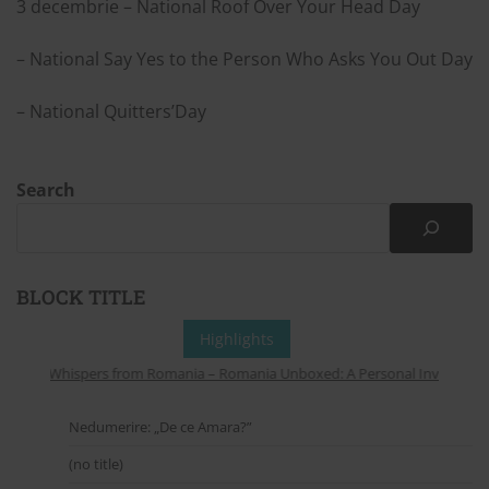
3 decembrie – National Roof Over Your Head Day
– National Say Yes to the Person Who Asks You Out Day
– National Quitters’Day
Search
BLOCK TITLE
Highlights
Whispers from Romania – Romania Unboxed: A Personal Invitation to
Nedumerire: „De ce Amara?”
(no title)