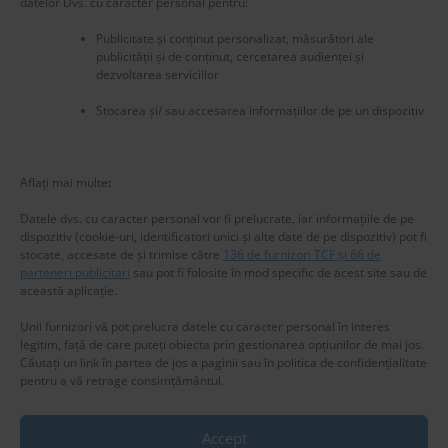
datelor Dvs. cu caracter personal pentru:
Publicitate și conținut personalizat, măsurători ale
publicității și de conținut, cercetarea audienței și
dezvoltarea serviciilor
Stocarea și/ sau accesarea informațiilor de pe un dispozitiv
New title
225504
Aflați mai multe
:
Datele dvs. cu caracter personal vor fi prelucrate, iar informațiile de pe
dispozitiv (cookie-uri, identificatori unici și alte date de pe dispozitiv) pot fi
stocate, accesate de și trimise către
136 de furnizori TCF și 66 de
parteneri publicitari
sau pot fi folosite în mod specific de acest site sau de
această aplicație.
Unii furnizori vă pot prelucra datele cu caracter personal în interes
legitim, față de care puteți obiecta prin gestionarea opțiunilor de mai jos.
Căutați un link în partea de jos a paginii sau în politica de confidențialitate
pentru a vă retrage consimțământul.
Accept