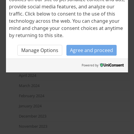
March 2025
provide social media features, and analyze our
traffic. Click below to consent to the use of this
February 2025
technology across the web. You can change your
January 2025
mind and change your consent choices at anytime
December 2024
by returning to this site.
November 2024
Manage Options
Agree and proceed
July 2024
June 2024
Powered by
April 2024
March 2024
February 2024
January 2024
December 2023
November 2023