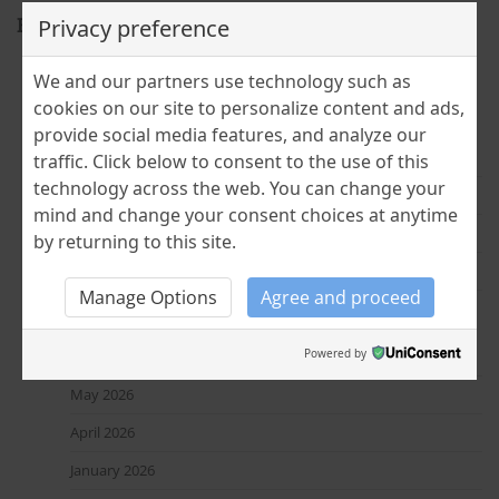
BLOCK TITLE
Privacy preference
Highlights
We and our partners use technology such as
Whispers from Romania – Romania Unboxed: A Personal Invitation to 
cookies on our site to personalize content and ads,
provide social media features, and analyze our
Nedumerire: „De ce Amara?”
traffic. Click below to consent to the use of this
technology across the web. You can change your
(no title)
mind and change your consent choices at anytime
În pași de tur cultural – de la București la Bobohalma
by returning to this site.
(no title)
Manage Options
Agree and proceed
Cloud Dancer – culoarea anului Pantone 2026
Powered by
July 2026
May 2026
April 2026
January 2026