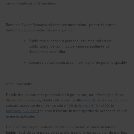
certain features and functions.
Romania Sweet Romania vă cere consimțământul pentru folosirea
datelor Dvs. cu caracter personal pentru:
Publicitate și conținut personalizat, măsurători ale
publicității și de conținut, cercetarea audienței și
dezvoltarea serviciilor
Stocarea și/ sau accesarea informațiilor de pe un dispozitiv
New title
225586
Aflați mai multe
:
Datele dvs. cu caracter personal vor fi prelucrate, iar informațiile de pe
dispozitiv (cookie-uri, identificatori unici și alte date de pe dispozitiv) pot fi
stocate, accesate de și trimise către
136 de furnizori TCF și 66 de
parteneri publicitari
sau pot fi folosite în mod specific de acest site sau de
această aplicație.
Unii furnizori vă pot prelucra datele cu caracter personal în interes
legitim, față de care puteți obiecta prin gestionarea opțiunilor de mai jos.