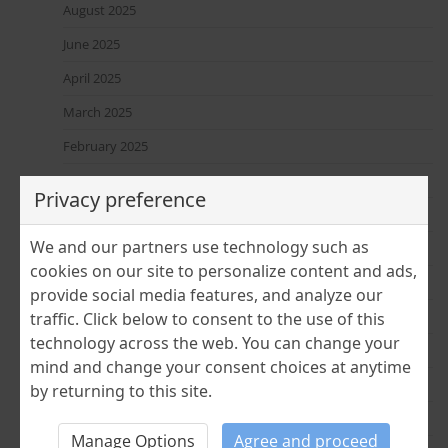
August 2025
June 2025
April 2025
March 2025
February 2025
January 2025
Privacy preference
December 2024
We and our partners use technology such as
November 2024
cookies on our site to personalize content and ads,
July 2024
provide social media features, and analyze our
June 2024
traffic. Click below to consent to the use of this
technology across the web. You can change your
April 2024
mind and change your consent choices at anytime
March 2024
by returning to this site.
February 2024
Manage Options
Agree and proceed