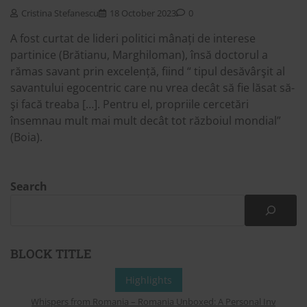
Cristina Stefanescu
18 October 2023
0
A fost curtat de lideri politici mânați de interese
partinice (Brătianu, Marghiloman), însă doctorul a
rămas savant prin excelență, fiind “ tipul desăvârşit al
savantului egocentric care nu vrea decât să fie lăsat să-
şi facă treaba […]. Pentru el, propriile cercetări
însemnau mult mai mult decât tot războiul mondial”
(Boia).
Search
BLOCK TITLE
Highlights
Whispers from Romania – Romania Unboxed: A Personal Invitation to