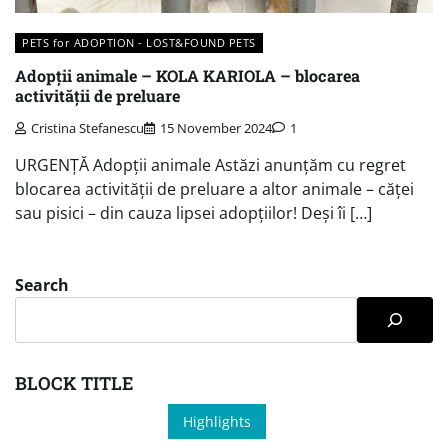
PETS for ADOPTION - LOST&FOUND PETS
Adopții animale – KOLA KARIOLA – blocarea
activității de preluare
Cristina Stefanescu
15 November 2024
1
URGENȚĂ Adopții animale Astăzi anunțăm cu regret
blocarea activității de preluare a altor animale – căței
sau pisici – din cauza lipsei adopțiilor! Deși îi […]
Search
BLOCK TITLE
Highlights