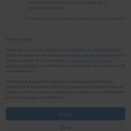
publicității și de conținut, cercetarea audienței și
dezvoltarea serviciilor
Stocarea și/ sau accesarea informațiilor de pe un dispozitiv
New title
226276
Aflați mai multe
:
Datele dvs. cu caracter personal vor fi prelucrate, iar informațiile de pe
dispozitiv (cookie-uri, identificatori unici și alte date de pe dispozitiv) pot fi
stocate, accesate de și trimise către
136 de furnizori TCF și 66 de
parteneri publicitari
sau pot fi folosite în mod specific de acest site sau de
această aplicație.
Unii furnizori vă pot prelucra datele cu caracter personal în interes
legitim, față de care puteți obiecta prin gestionarea opțiunilor de mai jos.
Căutați un link în partea de jos a paginii sau în politica de confidențialitate
pentru a vă retrage consimțământul.
Accept
Privacy & Cookies: This site uses cookies. By continuing to use this
website, you agree to their use.
Deny
Copyright © 2025 www.RomaniaSweetRomania.com
To find out more, including how to control cookies, see here:
Cookie