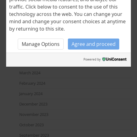
traffic. Click below to consent to the use of this
January 2025
technology across the web. You can change your
December 2024
mind and change your consent choices at anytime
by returning to this site.
November 2024
July 2024
Manage Options
Agree and proceed
June 2024
Powered by
April 2024
March 2024
February 2024
January 2024
December 2023
November 2023
October 2023
September 2023