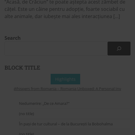
“Acasă, de Crăciun” te poate aștepta acest zâmbet de
cățel. Este un câine pentru adopție, foarte sociabil cu
alte animale, dar iubește mai ales interacțiunea […]
Search
BLOCK TITLE
Highlights
Whispers from Romania – Romania Unboxed: A Personal Invitation to
Nedumerire: „De ce Amara?”
(no title)
În pași de tur cultural – de la București la Bobohalma
(no title)