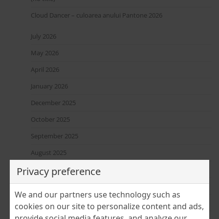
Cloud Dancer – culoarea anului Pantone 2026
July 2026
May 2026
April 2026
January 2026
December 2025
October 2025
September 2025
August 2025
June 2025
Privacy preference
April 2025
We and our partners use technology such as
March 2025
cookies on our site to personalize content and ads,
provide social media features, and analyze our
February 2025