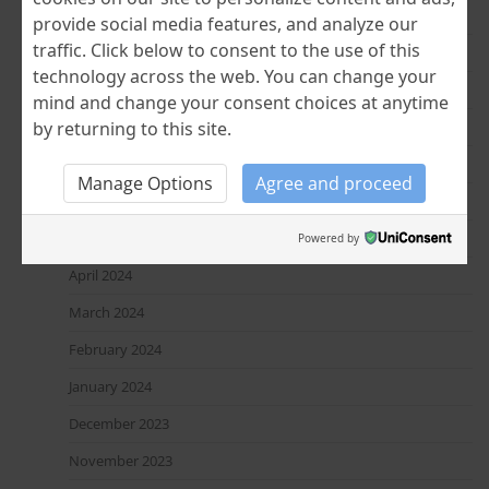
March 2025
provide social media features, and analyze our
traffic. Click below to consent to the use of this
February 2025
technology across the web. You can change your
January 2025
mind and change your consent choices at anytime
December 2024
by returning to this site.
November 2024
Manage Options
Agree and proceed
July 2024
June 2024
Powered by
April 2024
March 2024
February 2024
January 2024
December 2023
November 2023