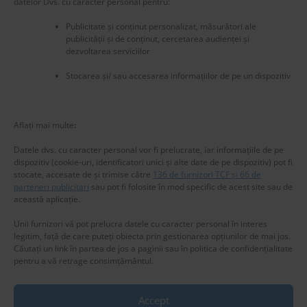
datelor Dvs. cu caracter personal pentru:
Publicitate și conținut personalizat, măsurători ale
publicității și de conținut, cercetarea audienței și
dezvoltarea serviciilor
Stocarea și/ sau accesarea informațiilor de pe un dispozitiv
New title
225573
Aflați mai multe
:
Datele dvs. cu caracter personal vor fi prelucrate, iar informațiile de pe
dispozitiv (cookie-uri, identificatori unici și alte date de pe dispozitiv) pot fi
stocate, accesate de și trimise către
136 de furnizori TCF și 66 de
parteneri publicitari
sau pot fi folosite în mod specific de acest site sau de
această aplicație.
Unii furnizori vă pot prelucra datele cu caracter personal în interes
legitim, față de care puteți obiecta prin gestionarea opțiunilor de mai jos.
Căutați un link în partea de jos a paginii sau în politica de confidențialitate
pentru a vă retrage consimțământul.
Accept