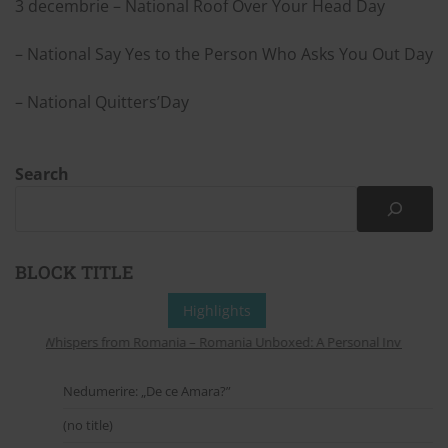
3 decembrie – National Roof Over Your Head Day
– National Say Yes to the Person Who Asks You Out Day
– National Quitters’Day
Search
BLOCK TITLE
Highlights
Whispers from Romania – Romania Unboxed: A Personal Invitation to
Nedumerire: „De ce Amara?”
(no title)