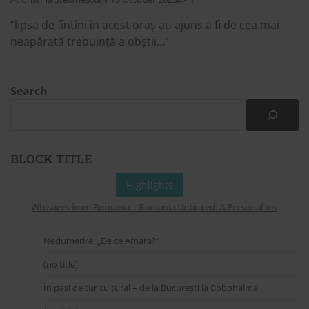
“lipsa de fîntîni în acest oraș au ajuns a fi de cea mai
neapărată trebuință a obștii…”
Search
BLOCK TITLE
Highlights
Whispers from Romania – Romania Unboxed: A Personal Invitation to
Nedumerire: „De ce Amara?”
(no title)
În pași de tur cultural – de la București la Bobohalma