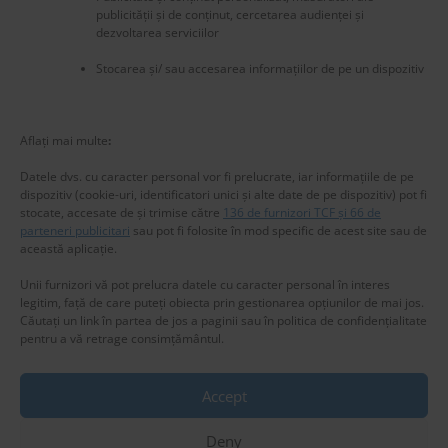
publicității și de conținut, cercetarea audienței și
dezvoltarea serviciilor
Stocarea și/ sau accesarea informațiilor de pe un dispozitiv
New title
226501
Aflați mai multe
:
Datele dvs. cu caracter personal vor fi prelucrate, iar informațiile de pe
dispozitiv (cookie-uri, identificatori unici și alte date de pe dispozitiv) pot fi
stocate, accesate de și trimise către
136 de furnizori TCF și 66 de
parteneri publicitari
sau pot fi folosite în mod specific de acest site sau de
această aplicație.
Unii furnizori vă pot prelucra datele cu caracter personal în interes
legitim, față de care puteți obiecta prin gestionarea opțiunilor de mai jos.
Căutați un link în partea de jos a paginii sau în politica de confidențialitate
pentru a vă retrage consimțământul.
Accept
Privacy & Cookies: This site uses cookies. By continuing to use this
website, you agree to their use.
Deny