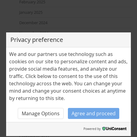
February 2025
January 2025
December 2024
November 2024
Privacy preference
July 2024
We and our partners use technology such as
June 2024
cookies on our site to personalize content and ads,
April 2024
provide social media features, and analyze our
March 2024
traffic. Click below to consent to the use of this
technology across the web. You can change your
February 2024
mind and change your consent choices at anytime
January 2024
by returning to this site.
December 2023
Manage Options
Agree and proceed
November 2023
October 2023
Powered by
September 2023